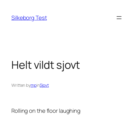
Spring
til
Silkeborg Test
indhold
Helt vildt sjovt
Written by
mp
in
Sjovt
Rolling on the floor laughing