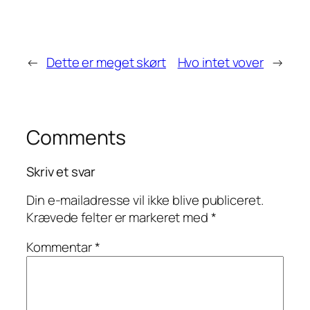
←
Dette er meget skørt
Hvo intet vover
→
Comments
Skriv et svar
Din e-mailadresse vil ikke blive publiceret.
Krævede felter er markeret med
*
Kommentar
*